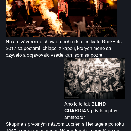
No a o záverečnú show druheho dna festivalu RockFels
2017 sa postarali chlapci z kapeli, ktorych meno sa
ozyvalo a objavovalo vsade kam som sa pozrel.
Áno je to tak
BLIND
GUARDIAN
privìtalo plný
amfiteater.
Skupina s prvotným názvom Lucifer ´s Heritage a po roku
1987 s premenovaním na Názov, ktorý si pamatáme do