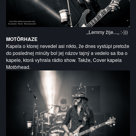
,,Lemmy žije...,, :-)))
MOTÖRHAZE
Kapela o ktorej nevedel asi nikto, že dnes vystúpi pretože
do poslednej minúty bol jej názov tajný a vedelo sa iba o
kapele, ktorá vyhrala rádio show. Takže, Cover kapela
Motörhead.