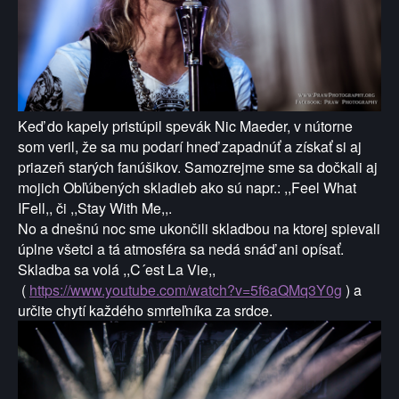
Keď do kapely pristúpil spevák Nic Maeder,
v nútorne
som veril, že sa mu podarí
hneď zapadnúť a získať si aj
priazeň
starých fanúšikov.
Samozrejme sme sa dočkali aj
mojich
Obľúbených skladieb ako sú napr.:
,,Feel What
IFell,, či ,,Stay With Me,,.
No a dnešnú noc sme ukončili skladbou na ktorej spievali
úplne všetci a tá atmosféra sa nedá snáď ani opísať.
Skladba sa volá ,,C´est La Vie,,
(
https://www.youtube.com/watch?v=5f6aQMq3Y0g
) a
určite chytí každého smrteľníka za srdce.