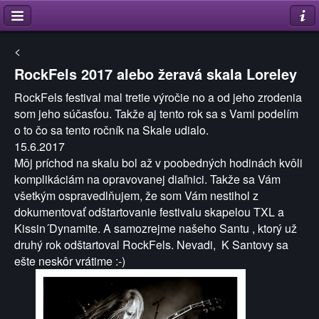
<
RockFels 2017 alebo žeravá skala Loreley
RockFels festival mal tretie výročie no a od jeho zrodenia
som jeho súčasťou. Takže aj tento rok sa s Vami podelím
o to čo sa tento ročník na Skale udialo.
15.6.2017
Môj príchod na skalu bol až v poobedných hodinách kvôli
komplikáciám na opravovanej diaľnici. Takže sa Vám
všetkým ospravedlňujem, že som Vám nestihol z
dokumentovať odštartovanie festivalu skapelou TXL a
Kissin´Dynamite. A samozrejme našeho Santu , ktorý už
druhý rok odštartoval RockFels. Nevadi, K Santovy sa
ešte neskôr vrátime :-)