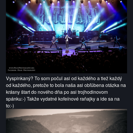
Vyspinkaný? To som počul asi od každého a tiež každý
od každého, pretože to bola naša asi obľúbena otázka na
krásny štart do nového dňa po asi trojhodinovom
spánku:-) Takže vydatné kofeínové raňajky a ide sa na
to:-)