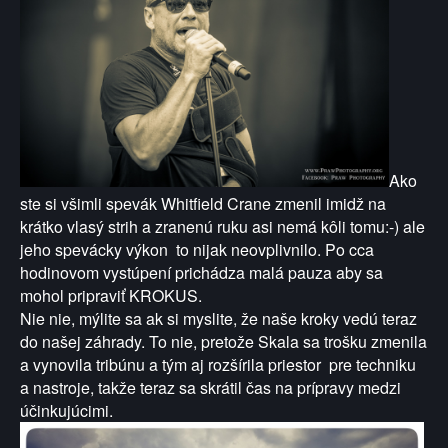
Ako
ste si všimli
spevák Whitfield Crane
zmenil imidž na
krátko
vlasý strih a zranenú ruku
asi nemá kôli tomu:-)
ale
jeho spevácky výkon
to nijak neovplivnilo. Po cca
hodinovom vystúpení prichádza malá pauza aby sa
mohol pripraviť KROKUS.
Nie nie, mýlite sa ak si myslite, že naše kroky vedú teraz
do našej záhrady. To nie, pretože Skala sa trošku zmenila
a vynovila tribúnu a tým aj rozšírila priestor pre techniku
a nastroje, takže teraz sa skrátil čas na prípravy medzi
účinkujúcimi.