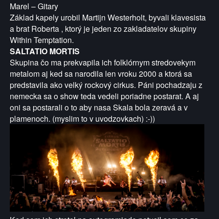
Marel – Gitary
Základ kapely urobil Martijn Westerholt, byvali klavesista
a brat Roberta , ktorý je jeden zo zakladatelov skupiny
Within Temptation.
SALTATIO MORTIS
Skupina čo ma prekvapila ich folklórnym stredovekym
metalom aj ked sa narodila len vroku 2000 a ktorá sa
predstavila ako velký rockový cirkus. Páni pochadzaju z
nemecka sa o show teda vedeli poriadne postarat. A aj
oni sa postarali o to aby nasa Skala bola zeravá a v
plamenoch. (myslim to v uvodzovkach) :-))