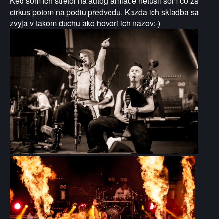
Ked som ich stretol na autogramiade netusil som co za
cirkus potom na podiu predvedu. Kazda ich skladba sa
zvyja v takom duchu ako hovori ich nazov:-)