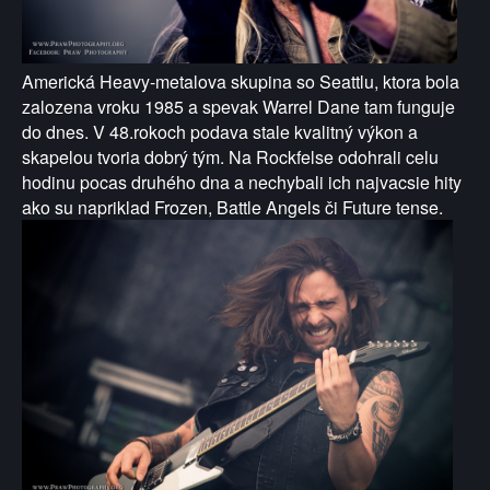
Americká Heavy-metalova skupina so Seattlu, ktora bola
zalozena vroku 1985 a spevak Warrel Dane tam funguje
do dnes. V 48.rokoch podava stale kvalitný výkon a
skapelou tvoria dobrý tým. Na Rockfelse odohrali celu
hodinu pocas druhého dna a nechybali ich najvacsie hity
ako su napriklad Frozen, Battle Angels či Future tense.