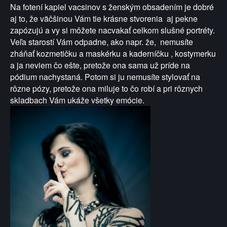
Na fotení kapiel vacsinov s ženským obsadením je dobré
aj to, že väčšinou Vám tie krásne stvorenia aj pekne
zapózujú a vy si môžete nacvakať celkom slušné portréty.
Veľa starostí Vám odpadne, ako napr. že, nemusíte
zháňať kozmetičku a maskérku a kaderníčku , kostymerku
a ja neviem čo ešte, pretože ona sama už príde na
pódium nachystaná. Potom si ju nemusíte stylovať na
rôzne pózy, pretože ona miluje to čo robí a pri rôznych
skladbach Vám ukáže všetky emócie.