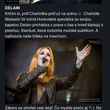
DELAIN
Kričím si, príď Charlottka príď už na scénu:-) . Charlotte
Wessels 30 ročná Holandská speváčka so svojou
kapelou Delain prichádza v prave v čas a hneď štartujú s
piesňou, Stardust, ktora rozbúrila mužské publikum. A
nažhavila naše foťaky na maximum.
Zábery sa strieľali osto šesť. Čo myslite prečo aj ?:-) No