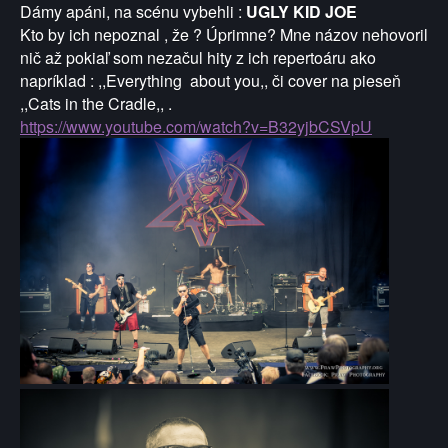
Dámy apáni, na scénu vybehli :
UGLY KID JOE
Kto by ich nepoznal , že ? Úprimne? Mne názov nehovoril
nič až pokiaľ som nezačul hity z ich repertoáru ako
napríklad : ,,Everything about you,, či cover na pieseň
,,Cats in the Cradle,, .
https://www.youtube.com/watch?v=B32yjbCSVpU