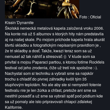
Foto : Oficial
Kissin´Dynamite
Školská nemecká metalová kapela založená vroku 2006.
Na konte má už 5 albumov s ktorých hity nám predstavila
aj na našej skale. Po mojom príchode kapela hrala akurát
štvrtú skladbu a fotografickým nepísaným pravidlom je ,
že tri skladby a dosť. Takže, kwazi teraz som sa už
nemusel až tak náhliť a stresovať:-)) V klude som sa
privítal s mojou Paparaci partiou, s ktorou fotíme Rockfels
festival od jeho zrodenia, čiže už tretí rok spoločne :-).
Nachystal som si techniku a vybrali sme sa najskôr
trochu s chladiť do pivnej záhradky kvôli tým 35
stupňovým teplotám. No ale aby ste si nemysleli fotenie
festivalu nie je len žúrka a chľast, pretože ani sme sa
nestihli posadiť a už sme sa vybrali späť pod pódium kde
sa už pomaly ale isto pripravovali chlapci zďalekej
Kalifornie.