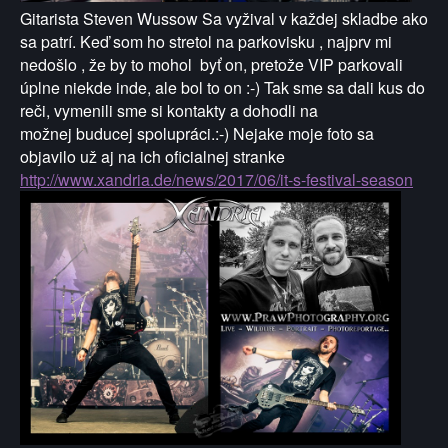
Gitarista Steven Wussow Sa vyžival v každej
skladbe ako
sa patrí. Keď som ho stretol
na parkovisku , najprv mi
nedošlo , že by
to mohol byť on, pretože VIP parkovali
úplne niekde inde, ale bol to on :-)
Tak sme sa dali kus do
reči, vymenili sme si
kontakty a dohodli na
možnej
buducej spolupráci.:-)
Nejake moje foto sa
objavilo
už aj na ich oficialnej stranke
http://www.xandria.de/news/2017/06/it-s-festival-season