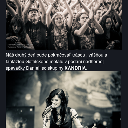
Náš druhý deň bude pokračovať krásou , vášňou a
fantáziou Gothického metalu v podaní nádhernej
spevačky Danieli so skupiny
XANDRIA
.