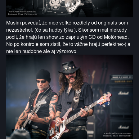
Musím povedať, že moc veľké rozdiely od originálu som
nezastrehol. (čo sa hudby týka ), Skôr som mal niekedy
pocit, že hrajú len show zo zapnutým CD od Motörhead.
No po kontrole som zistil, že to vážne hrajú perfektne:-) a
nie len hudobne ale aj výzorovo.